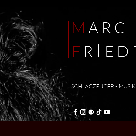
M
ARC
I
F
R
E
D
SCHLAGZEUGER • MUSIK