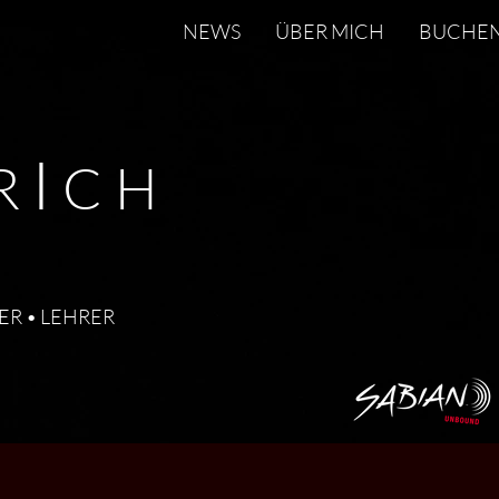
NEWS
ÜBER MICH
BUCHE
I
R
CH
ER • LEHRER