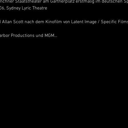
nchner Staatstheater am Gärtnerplatz erstmalig im deutschen 
06, Sydney Lyric Theatre
 Allan Scott nach dem Kinofilm von Latent Image / Specific Films
larbor Productions und MGM…