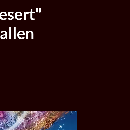
desert"
allen