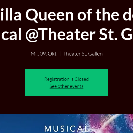
illa Queen of the 
cal @Theater St. G
Mi., 09. Okt.
  |  
Theater St. Gallen
Registration is Closed
See other events