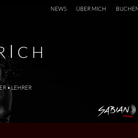
NEWS
ÜBER MICH
BUCHE
I
R
CH
ER • LEHRER