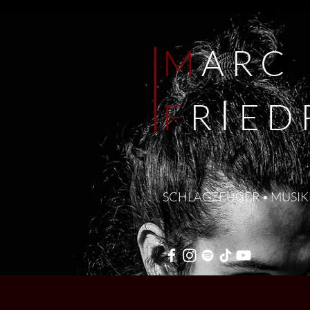
M
ARC
I
F
R
E
D
SCHLAGZEUGER • MUSIK