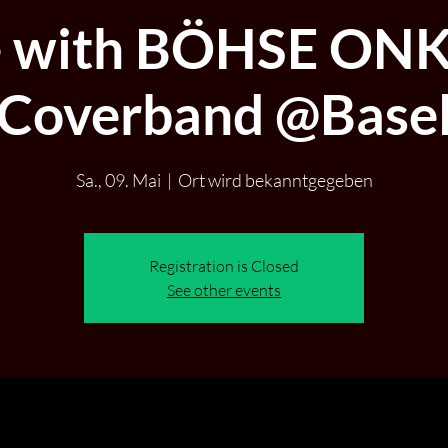
e with BÖHSE ON
Coverband @Base
Sa., 09. Mai
  |  
Ort wird bekanntgegeben
Registration is Closed
See other events