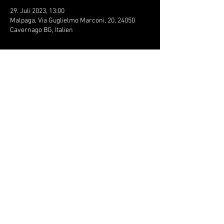
29. Juli 2023, 13:00
Malpaga, Via Guglielmo Marconi, 20, 24050
Cavernago BG, Italien
Über die Veranstaltung
FREE ENTRY
More Infos on the official event 
here
.
Diese Veranstaltung teilen
KONTAKT:
Marc Friedrich
E-Mail:
marcfriedrich73@gmail.com