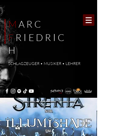
M
ARC
I
I
F
R
E
DR
C
H
SCHLAGZEUGER • MUSIKER • LEHRER