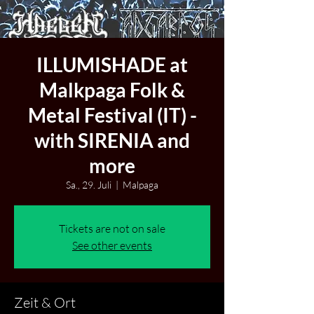
ILLUMISHADE at
Malkpaga Folk &
Metal Festival (IT) -
with SIRENIA and
more
Sa., 29. Juli
  |  
Malpaga
Tickets are not on sale
See other events
Zeit & Ort